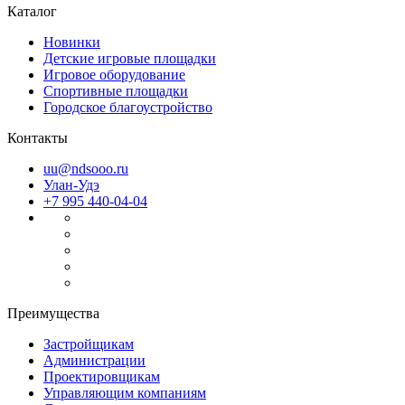
Каталог
Новинки
Детские игровые площадки
Игровое оборудование
Спортивные площадки
Городское благоустройство
Контакты
uu@ndsooo.ru
Улан-Удэ
+7 995 440-04-04
Файлы cookie
Мы используем файлы cookie для улучшения взаимодействия
Преимущества
с пользователями и обслуживания. Продолжая просмотр
страниц нашего сайта, вы принимаете условия
Политики в
Застройщикам
Администрации
отношении обработки персональных данных
.
Проектировщикам
Принимаю
Управляющим компаниям