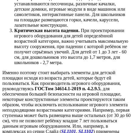
устанавливаются песочницы, различные качалки,
детские домики, игровые модули в виде машинок или
самолетиков, интерактивные панели. Для школьников
на площадке размещаются горки, качели, карусели,
лазательные конструкции.
Критическая высота падения.
При проектировании
игрового оборудования для детей определённой
возрастной категории, важно учитывать максимальную
высоту сооружения, при падении с которой ребёнок не
получит серьёзных увечий. Для детей от 1 до 3 лет - 60
см, для дошкольников это высота до 1,7 метров, для
школьников - 2,7 метра.
Именно поэтому стоит выбирать элементы для детской
площадки исходя из возраста детей, которые будут ей
пользоваться. Как производитель игрового оборудования,
руководствуясь
ГОСТом 34614.1-2019 п. 4.2.9.5
, для
обеспечения большей безопасности на игровой площадке,
некоторые конструктивные элементы проектируются таким
образом, чтобы исключить использование игрового элемента
неподходящими возрастными категориями. Например, первая
ступенька может быть размещена выше остальных (от 30 до 60
см), что не позволит ребёнку младше 7 лет пользоваться
данным игровым оборудованием. Или, например, в
комплексах из серии Слайд (
SL1101
,
SL1102
) применены