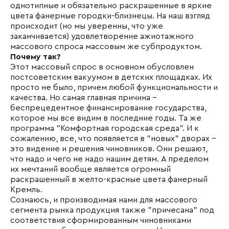
однотипные и обязательно раскрашенные в яркие
цвета фанерные городки-близнецы. На наш взгляд
происходит (но мы уверенны, что уже
заканчивается) удовлетворение ажиотажного
массового спроса массовым же субпродуктом.
Почему так?
Этот массовый спрос в основном обусловлен
постсоветским вакуумом в детских площадках. Их
просто не было, причем любой функциональности и
качества. Но самая главная причина -
беспрецедентное финансирование государства,
которое мы все видим в последние годы. Та же
программа "Комфортная городская среда". И к
сожалению, все, что появляется в "новых" дворах -
это видение и решения чиновников. Они решают,
что надо и чего не надо нашим детям. А пределом
их мечтаний вообще является огромный
раскрашенный в желто-красные цвета фанерный
Кремль.
Сознаюсь, и производимая нами для массового
сегмента рынка продукция также "причесана" под
соответствия сформированным чиновниками