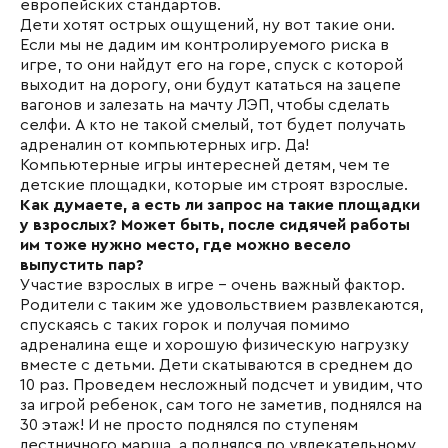
европейских стандартов.
Дети хотят острых ощущений, ну вот такие они.
Если мы не дадим им контролируемого риска в
игре, то они найдут его на горе, спуск с которой
выходит на дорогу, они будут кататься на зацепе
вагонов и залезать на мачту ЛЭП, чтобы сделать
селфи. А кто не такой смелый, тот будет получать
адреналин от компьютерных игр. Да!
Компьютерные игры интересней детям, чем те
детские площадки, которые им строят взрослые.
Как думаете, а есть ли запрос на такие площадки
у взрослых? Может быть, после сидячей работы
им тоже нужно место, где можно весело
выпустить пар?
Участие взрослых в игре - очень важный фактор.
Родители с таким же удовольствием развлекаются,
спускаясь с таких горок и получая помимо
адреналина еще и хорошую физическую нагрузку
вместе с детьми. Дети скатываются в среднем до
10 раз. Проведем несложный подсчет и увидим, что
за игрой ребенок, сам того не заметив, поднялся на
30 этаж! И не просто поднялся по ступеням
лестничного марша, а поднялся по увлекательному