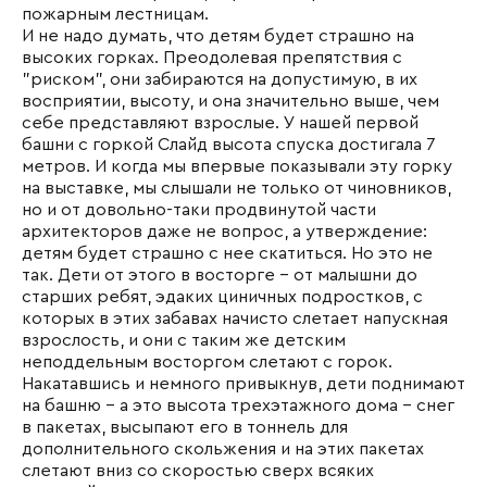
пожарным лестницам.
И не надо думать, что детям будет страшно на
высоких горках. Преодолевая препятствия с
"риском", они забираются на допустимую, в их
восприятии, высоту, и она значительно выше, чем
себе представляют взрослые. У нашей первой
башни с горкой
Слайд
высота спуска достигала 7
метров. И когда мы впервые показывали эту горку
на выставке, мы слышали не только от чиновников,
но и от довольно-таки продвинутой части
архитекторов даже не вопрос, а утверждение:
детям будет страшно с нее скатиться. Но это не
так. Дети от этого в восторге - от малышни до
старших ребят, эдаких циничных подростков, с
которых в этих забавах начисто слетает напускная
взрослость, и они с таким же детским
неподдельным восторгом слетают с горок.
Накатавшись и немного привыкнув, дети поднимают
на башню - а это высота трехэтажного дома - снег
в пакетах, высыпают его в тоннель для
дополнительного скольжения и на этих пакетах
слетают вниз со скоростью сверх всяких