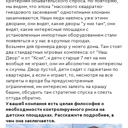
критериям обывательского спроса. Но повторяю,
мы видим, что эпоха "массового квадратно-
гнездового засеивания" однотипными клонами
заканчиваются. Наши люди наелись уже этими
дворами, они видят, какие дворы "у них там", они
видят, какие интересные площадки с
установленным импортным оборудованием стали
появляться и у нас в крупных городах.
Возьмем для примера двор у моего дома. Там стоят
два стандартных игровых комплекса: от "Наш
Двор" и от "Ксил", и дети старше 7 лет на них
вообще не играют, они им абсолютно не интересны
и скучны. Двор пустой, дети сидят с гаджетами по
квартирам, а если и играют, то, несмотря на все
запреты и вроде бы предусмотренные
ограничения, им интересно залезть на крышу
башни, обсудить там стратегию спуска и слезть
оттуда обратно.
У вашей компания есть целая философия о
необходимости контролируемого риска на
детских площадках. Расскажите подробнее, в
чем она заключается.