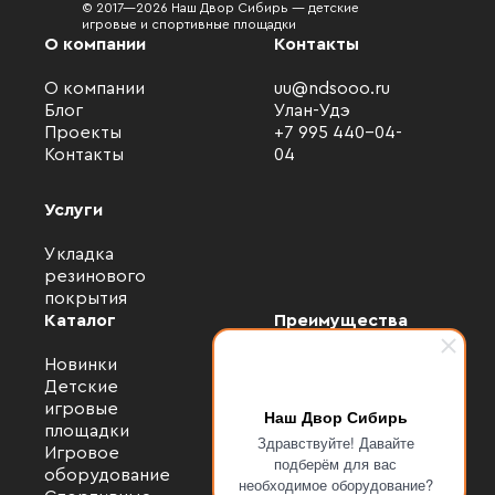
© 2017—2026 Наш Двор Сибирь — детские
игровые и спортивные площадки
О компании
Контакты
О компании
uu@ndsooo.ru
Блог
Улан-Удэ
Проекты
+7 995 440-04-
Контакты
04
Услуги
Укладка
резинового
покрытия
Каталог
Преимущества
Новинки
Застройщикам
Детские
Администрации
игровые
Проектировщикам
Файлы cookie
Наш Двор Сибирь
площадки
Управляющим
Здравствуйте! Давайте
Мы используем файлы cookie для улучшения
Игровое
компаниям
подберём для вас
взаимодействия с пользователями и обслуживания.
оборудование
Детским садам и
необходимое оборудование?