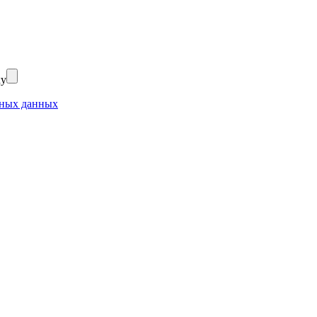
ку
ьных данных