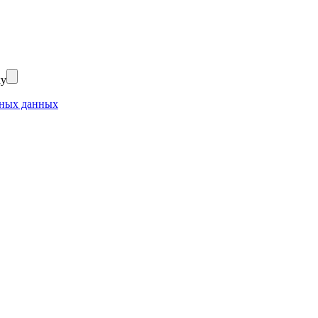
ку
ьных данных