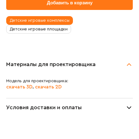
Добавить в корзину
Масса изделия:
452.6 кг
Транспортировочный объём:
4.1 м³
Детские игровые комплексы
Детские игровые площадки
Материалы для проектировщика
Модель для проектировщика:
скачать 3D
скачать 2D
,
Условия доставки и оплаты