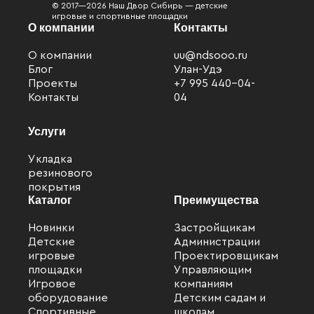
© 2017—2026 Наш Двор Сибирь — детские
игровые и спортивные площадки
О компании
Контакты
О компании
uu@ndsooo.ru
Блог
Улан-Удэ
Проекты
+7 995 440-04-
Контакты
04
Услуги
Укладка
резинового
покрытия
Каталог
Преимущества
Новинки
Застройщикам
Детские
Администрации
игровые
Проектировщикам
Файлы cookie
площадки
Управляющим
Мы используем файлы cookie для улучшения
Игровое
компаниям
взаимодействия с пользователями и обслуживания.
оборудование
Детским садам и
Спортивные
школам
Продолжая просмотр страниц нашего сайта, вы