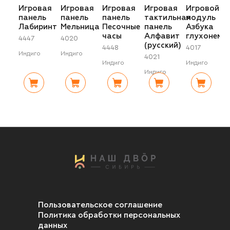
Игровая
Игровая
Игровая
Игровая
Игровой
панель
панель
панель
тактильная
модуль
Лабиринт
Мельница
Песочные
панель
Азбука
часы
Алфавит
глухонемы
4447
4020
(русский)
4448
4017
Индиго
Индиго
4021
Индиго
Индиго
Индиго
Пользовательское соглашение
Политика обработки персональных
данных