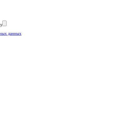
ку
ьных данных