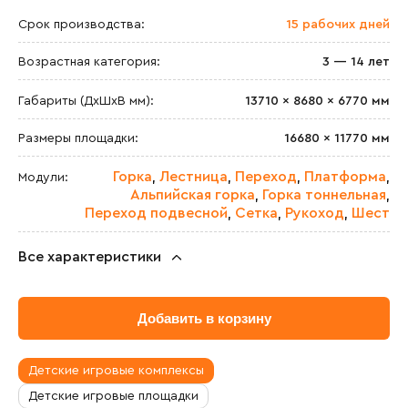
Срок производства:
15 рабочих дней
Возрастная категория:
3 — 14 лет
Габариты (ДхШxВ мм):
13710 × 8680 × 6770 мм
Размеры площадки:
16680 × 11770 мм
Горка
Лестница
Переход
Платформа
Модули:
,
,
,
,
Альпийская горка
Горка тоннельная
,
,
Переход подвесной
Сетка
Рукоход
Шест
,
,
,
Все характеристики
Максимальная высота падения:
2200 мм
Добавить в корзину
Масса изделия:
3362.4 кг
Транспортировочный объём:
27.3 м³
Детские игровые комплексы
Детские игровые площадки