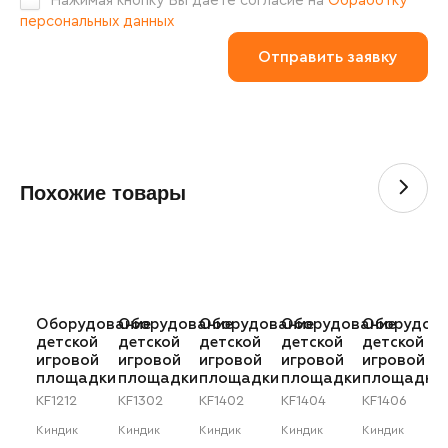
Нажимая кнопку Вы даете согласие на
Обработку
персональных данных
Похожие товары
Оборудование
Оборудование
Оборудование
Оборудование
Оборудов
детской
детской
детской
детской
детской
игровой
игровой
игровой
игровой
игровой
площадки
площадки
площадки
площадки
площадки
KF1212
KF1302
KF1402
KF1404
KF1406
Киндик
Киндик
Киндик
Киндик
Киндик