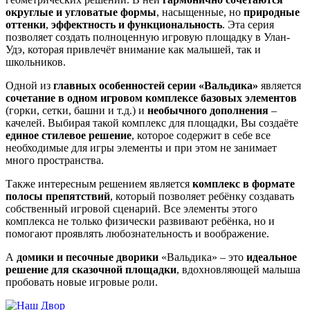
округлые и угловатые формы
, насыщенные, но
природные
оттенки
,
эффектность и функциональность
. Эта серия
позволяет создать полноценную игровую площадку в Улан-
Удэ, которая привлечёт внимание как малышей, так и
школьников.
Одной из
главных особенностей серии «Вальдика»
является
сочетание в одном игровом комплексе базовых элементов
(горки, сетки, башни и т.д.) и
необычного дополнения
–
качелей. Выбирая такой комплекс для площадки, Вы создаёте
единое стилевое решение
, которое содержит в себе все
необходимые для игры элементы и при этом не занимает
много пространства.
Также интересным решением является
комплекс в формате
полосы препятствий
, который позволяет ребёнку создавать
собственный игровой сценарий. Все элементы этого
комплекса не только физически развивают ребёнка, но и
помогают проявлять любознательность и воображение.
А
домики и песочные дворики
«Вальдика» – это
идеальное
решение для сказочной площадки
, вдохновляющей малыша
пробовать новые игровые роли.