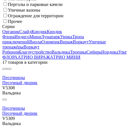
Перголы и парковые качели
Уличные вазоны
Ограждение для территории
Прочее
Серии
Органик
Слайд
Киндик
Киндик
Флора
Индиго
Мини
Лунапарк
Уника
Тропа
приключений
Виола
Олимпик
Вираж
Воркаут
Уличные
тренажёры
Воркаут
Робиния
Благоустройство
Вальдика
Тропика
Сибирь
Нордика
Ульт
ФЛОРА
АТРИО ВИРАЖ
АТРИО МИНИ
17 товаров
в категории
Песочницы
Песочный дворик
V5308
Вальдика
Песочницы
Песочный дворик
V5309
Вальдика